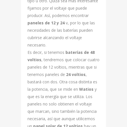
tipo u otro. Quizá sea más interesante
fijarnos por el voltaje que puede
producir. Así, podemos encontrar
paneles de 12 y 24
v, por lo que las
necesidades de las baterías pueden
cubrirse alcanzando el voltaje
necesario.
Es decir, si tenemos
baterías de 48
voltios
, tendremos que colocar cuatro
paneles de 12 voltios, mientras que si
tenemos paneles de
24 voltios
,
bastará con dos. Otra cosa distinta es
la potencia, que se mide en
Watios
y
que es la energía que se utiliza. Los
paneles no solo obtienen el voltaje
que marcan, sino también la potencia
necesaria, así que aunque utilicemos
un
panel solar de 12 voltios
hay un